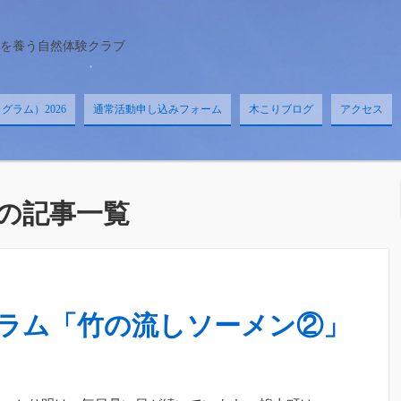
を養う自然体験クラブ
ラム）2026
通常活動申し込みフォーム
木こりブログ
アクセス
の記事一覧
ラム「竹の流しソーメン②」