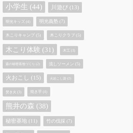
小学生
(44)
川遊び
(13)
明光義塾
(7)
明光キッズ
(4)
木こりキャンプ
(5)
木こりクラブ
(5)
木こり体験
(31)
木工
(3)
流しソーメン
(5)
森の秘密基地づくり
(2)
火おこし
(15)
火起こし器
(2)
焼き芋
(4)
焚き火
(3)
熊井の森
(38)
秘密基地
(11)
竹の伐採
(7)