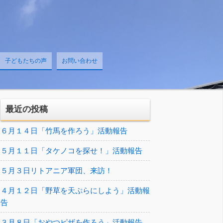
子どもたちの声
お問い合わせ
最近の投稿
６月１４日「竹馬を作ろう」活動報告
５月１１日「タケノコを探せ！」活動報告
５月３日リトアニア軍団、来訪！
４月１２日「野草を天ぷらにしよう」活動報
告
３月８日「おやつピザを作ろう」活動報告