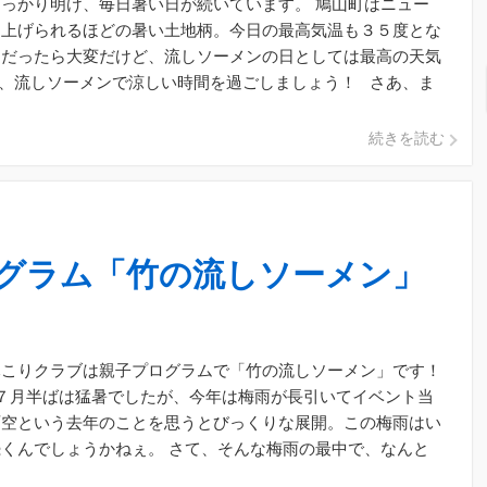
っかり明け、毎日暑い日が続いています。 鳩山町はニュー
り上げられるほどの暑い土地柄。今日の最高気温も３５度とな
通だったら大変だけど、流しソーメンの日としては最高の天気
中、流しソーメンで涼しい時間を過ごしましょう！ さあ、ま
なで自己 […]
続きを読む
グラム「竹の流しソーメン」
木こりクラブは親子プログラムで「竹の流しソーメン」です！
７月半ばは猛暑でしたが、今年は梅雨が長引いてイベント当
雨空という去年のことを思うとびっくりな展開。この梅雨はい
くんでしょうかねぇ。 さて、そんな梅雨の最中で、なんと
天気予報は […]