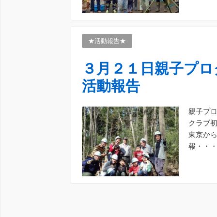
★活動報告★
３月２１日親子プロ
活動報告
親子プ
クラブ初
東京から
報・・
はほとん