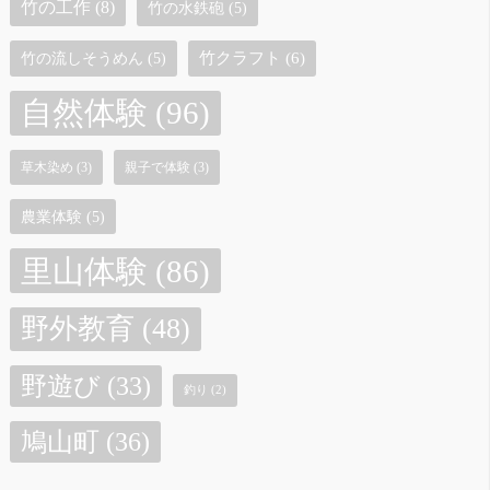
竹の工作
(8)
竹の水鉄砲
(5)
竹クラフト
(6)
竹の流しそうめん
(5)
自然体験
(96)
草木染め
(3)
親子で体験
(3)
農業体験
(5)
里山体験
(86)
野外教育
(48)
野遊び
(33)
釣り
(2)
鳩山町
(36)