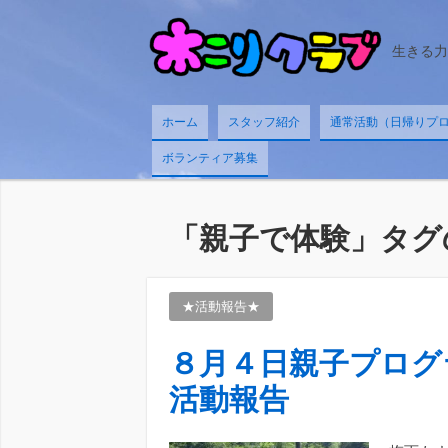
生きる力
ホーム
スタッフ紹介
通常活動（日帰りプログ
ボランティア募集
「
親子で体験
」タグ
★活動報告★
８月４日親子プログ
活動報告