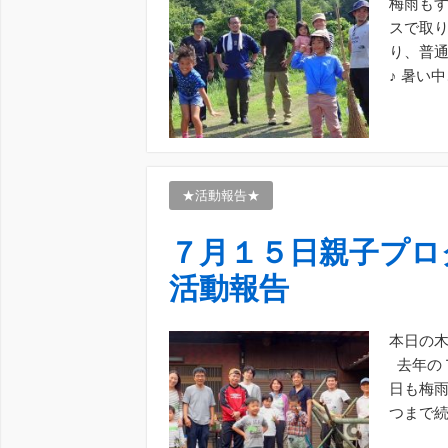
梅雨もす
スで取
り、普
♪ 暑い
ずはみん
★活動報告★
７月１５日親子プロ
活動報告
本日の
去年の
日も梅
つまで続
この日の