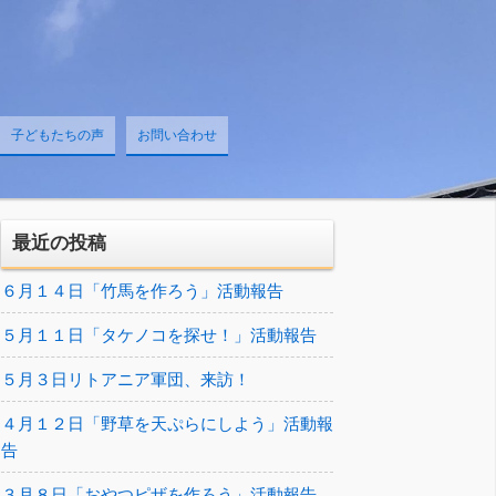
子どもたちの声
お問い合わせ
最近の投稿
６月１４日「竹馬を作ろう」活動報告
５月１１日「タケノコを探せ！」活動報告
５月３日リトアニア軍団、来訪！
４月１２日「野草を天ぷらにしよう」活動報
告
３月８日「おやつピザを作ろう」活動報告