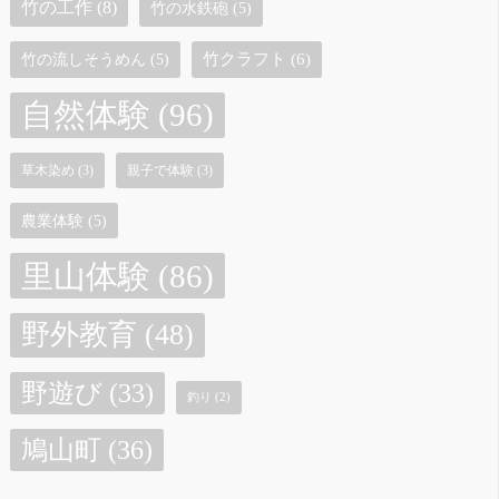
竹の工作
(8)
竹の水鉄砲
(5)
竹クラフト
(6)
竹の流しそうめん
(5)
自然体験
(96)
草木染め
(3)
親子で体験
(3)
農業体験
(5)
里山体験
(86)
野外教育
(48)
野遊び
(33)
釣り
(2)
鳩山町
(36)