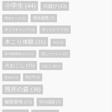
小学生
(44)
川遊び
(13)
明光義塾
(7)
明光キッズ
(4)
木こりキャンプ
(5)
木こりクラブ
(5)
木こり体験
(31)
木工
(3)
流しソーメン
(5)
森の秘密基地づくり
(2)
火おこし
(15)
火起こし器
(2)
焼き芋
(4)
焚き火
(3)
熊井の森
(38)
秘密基地
(11)
竹の伐採
(7)