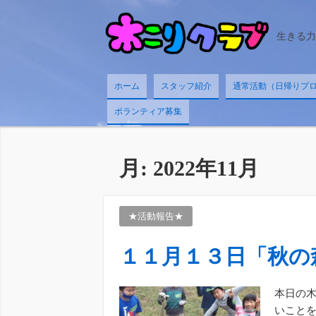
生きる力
ホーム
スタッフ紹介
通常活動（日帰りプログ
ボランティア募集
月:
2022年11月
★活動報告★
１１月１３日「秋の
本日の木
いことを