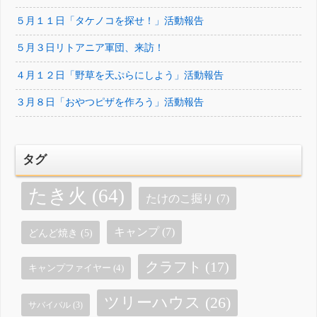
５月１１日「タケノコを探せ！」活動報告
５月３日リトアニア軍団、来訪！
４月１２日「野草を天ぷらにしよう」活動報告
３月８日「おやつピザを作ろう」活動報告
タグ
たき火
(64)
たけのこ掘り
(7)
キャンプ
(7)
どんど焼き
(5)
クラフト
(17)
キャンプファイヤー
(4)
ツリーハウス
(26)
サバイバル
(3)