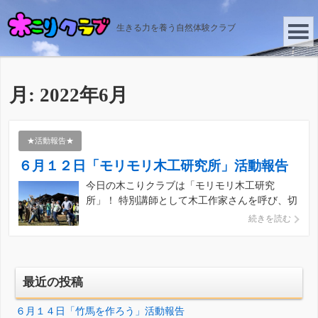
生きる力を養う自然体験クラブ
月:
2022年6月
★活動報告★
６月１２日「モリモリ木工研究所」活動報告
今日の木こりクラブは「モリモリ木工研究
所」！ 特別講師として木工作家さんを呼び、切
り立ての生木や竹を使い、木工を楽しみます。
続きを読む
どんな木工ができるか楽しみです、子どもたち
はちゃんと作れるでしょうか？！ 子どもた
ち、元気に集合です！ 天気予報では不安定な空
模様でしたが、 […]
最近の投稿
６月１４日「竹馬を作ろう」活動報告