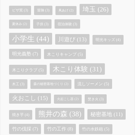
埼玉
(26)
ピザ窯
(3)
冒険
(3)
凧あげ
(2)
子供
(3)
宿泊体験
(3)
夏休み
(2)
小学生
(44)
川遊び
(13)
明光キッズ
(4)
明光義塾
(7)
木こりキャンプ
(5)
木こり体験
(31)
木こりクラブ
(5)
流しソーメン
(5)
木工
(3)
森の秘密基地づくり
(2)
火おこし
(15)
焚き火
(3)
火起こし器
(2)
熊井の森
(38)
秘密基地
(11)
焼き芋
(4)
竹の工作
(8)
竹の伐採
(7)
竹の水鉄砲
(5)