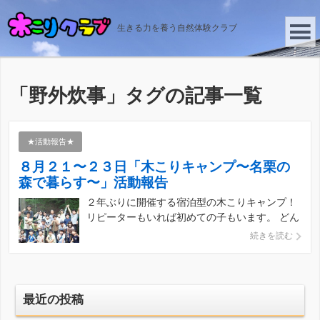
生きる力を養う自然体験クラブ
「
野外炊事
」タグの記事一覧
★活動報告★
８月２１〜２３日「木こりキャンプ〜名栗の
森で暮らす〜」活動報告
２年ぶりに開催する宿泊型の木こりキャンプ！
リピーターもいれば初めての子もいます。 どん
な子に会えるか、そしてこの３日間でどんな奇
続きを読む
跡が起こるのか、非常に楽しみです。 【１日
目】 名栗げんきプラザに集合です！ 元気いっ
ぱいな子、少し緊張気味な子、楽しみすぎて眠
れなかっ […]
最近の投稿