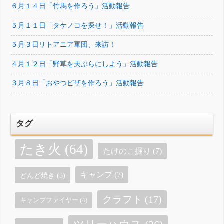
６月１４日「竹馬を作ろう」活動報告
５月１１日「タケノコを探せ！」活動報告
５月３日リトアニア軍団、来訪！
４月１２日「野草を天ぷらにしよう」活動報告
３月８日「おやつピザを作ろう」活動報告
タグ
たき火
(64)
たけのこ掘り
(7)
キャンプ
(7)
どんど焼き
(5)
クラフト
(17)
キャンプファイヤー
(4)