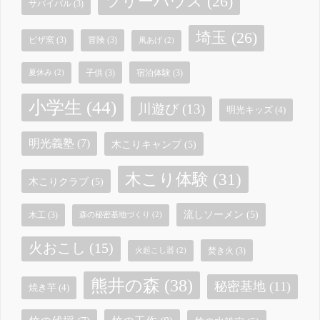
ツリーハウス
(26)
サバイバル
(3)
埼玉
(26)
ピザ窯
(3)
冒険
(3)
凧あげ
(2)
子供
(3)
宿泊体験
(3)
夏休み
(2)
小学生
(44)
川遊び
(13)
明光キッズ
(4)
明光義塾
(7)
木こりキャンプ
(5)
木こり体験
(31)
木こりクラブ
(5)
流しソーメン
(5)
木工
(3)
森の秘密基地づくり
(2)
火おこし
(15)
焚き火
(3)
火起こし器
(2)
熊井の森
(38)
秘密基地
(11)
焼き芋
(4)