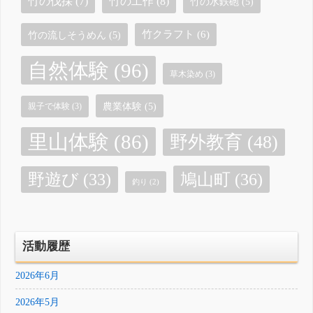
竹の工作
(8)
竹の伐採
(7)
竹の水鉄砲
(5)
竹クラフト
(6)
竹の流しそうめん
(5)
自然体験
(96)
草木染め
(3)
農業体験
(5)
親子で体験
(3)
里山体験
(86)
野外教育
(48)
鳩山町
(36)
野遊び
(33)
釣り
(2)
活動履歴
2026年6月
2026年5月