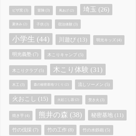
埼玉
(26)
ピザ窯
(3)
冒険
(3)
凧あげ
(2)
子供
(3)
宿泊体験
(3)
夏休み
(2)
小学生
(44)
川遊び
(13)
明光キッズ
(4)
明光義塾
(7)
木こりキャンプ
(5)
木こり体験
(31)
木こりクラブ
(5)
流しソーメン
(5)
木工
(3)
森の秘密基地づくり
(2)
火おこし
(15)
焚き火
(3)
火起こし器
(2)
熊井の森
(38)
秘密基地
(11)
焼き芋
(4)
竹の工作
(8)
竹の伐採
(7)
竹の水鉄砲
(5)