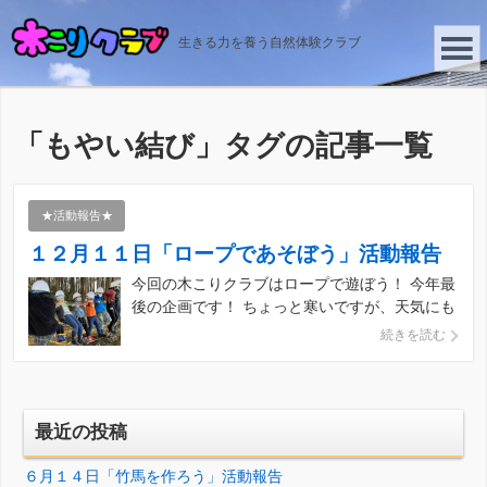
生きる力を養う自然体験クラブ
「
もやい結び
」タグの記事一覧
★活動報告★
１２月１１日「ロープであそぼう」活動報告
今回の木こりクラブはロープで遊ぼう！ 今年最
後の企画です！ ちょっと寒いですが、天気にも
恵まれ良い日になりそうです^^ さて、今日も
続きを読む
元気に集合です！ 朝のつどい。1日の流れを確
認。 まずはロープの歴史から学びます。 ロー
プの起源は縄文時代！ワラや木のつ […]
最近の投稿
６月１４日「竹馬を作ろう」活動報告