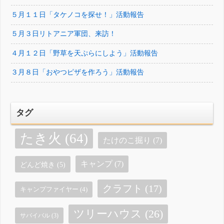
５月１１日「タケノコを探せ！」活動報告
５月３日リトアニア軍団、来訪！
４月１２日「野草を天ぷらにしよう」活動報告
３月８日「おやつピザを作ろう」活動報告
タグ
たき火
(64)
たけのこ掘り
(7)
キャンプ
(7)
どんど焼き
(5)
クラフト
(17)
キャンプファイヤー
(4)
ツリーハウス
(26)
サバイバル
(3)