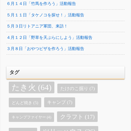
６月１４日「竹馬を作ろう」活動報告
５月１１日「タケノコを探せ！」活動報告
５月３日リトアニア軍団、来訪！
４月１２日「野草を天ぷらにしよう」活動報告
３月８日「おやつピザを作ろう」活動報告
タグ
たき火
(64)
たけのこ掘り
(7)
キャンプ
(7)
どんど焼き
(5)
クラフト
(17)
キャンプファイヤー
(4)