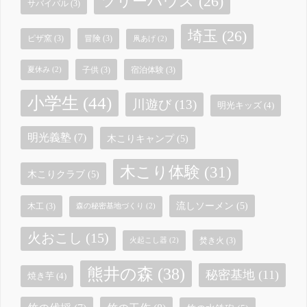
ツリーハウス
(26)
サバイバル
(3)
埼玉
(26)
ピザ窯
(3)
冒険
(3)
凧あげ
(2)
子供
(3)
宿泊体験
(3)
夏休み
(2)
小学生
(44)
川遊び
(13)
明光キッズ
(4)
明光義塾
(7)
木こりキャンプ
(5)
木こり体験
(31)
木こりクラブ
(5)
流しソーメン
(5)
木工
(3)
森の秘密基地づくり
(2)
火おこし
(15)
焚き火
(3)
火起こし器
(2)
熊井の森
(38)
秘密基地
(11)
焼き芋
(4)