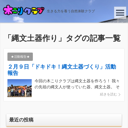
生きる力を養う自然体験クラブ
「
縄文土器作り
」タグの記事一覧
★活動報告★
２月９日「ドキドキ！縄文土器づくり」活動
報告
今回の木こりクラブは縄文土器を作ろう！ 我々
の先祖の縄文人が使っていた器、縄文土器。 そ
んな器を粘土と野焼きで実際に作ってみるとい
続きを読む
うロマン溢れる活動です。 縄文土器にドキド
キしたい皆さんがいっぱい！ 子どもたち、元気
に集合です！ 朝の集い 縄文時代や縄 […]
最近の投稿