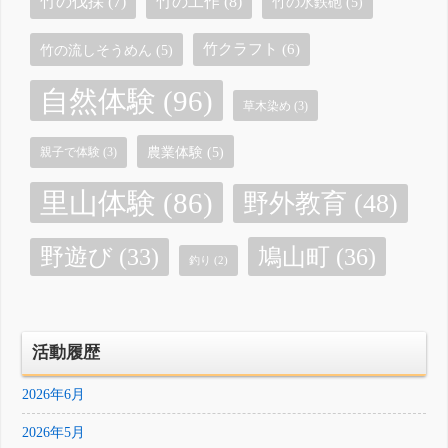
竹の工作
(8)
竹の伐採
(7)
竹の水鉄砲
(5)
竹クラフト
(6)
竹の流しそうめん
(5)
自然体験
(96)
草木染め
(3)
農業体験
(5)
親子で体験
(3)
里山体験
(86)
野外教育
(48)
鳩山町
(36)
野遊び
(33)
釣り
(2)
活動履歴
2026年6月
2026年5月