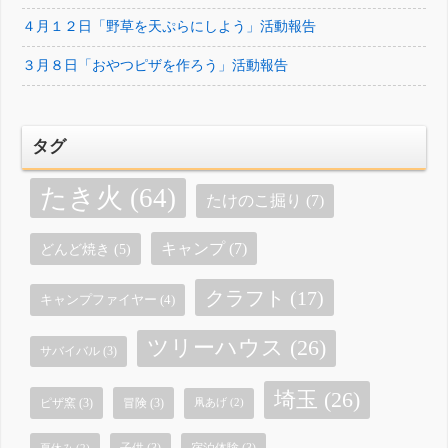
４月１２日「野草を天ぷらにしよう」活動報告
３月８日「おやつピザを作ろう」活動報告
タグ
たき火
(64)
たけのこ掘り
(7)
キャンプ
(7)
どんど焼き
(5)
クラフト
(17)
キャンプファイヤー
(4)
ツリーハウス
(26)
サバイバル
(3)
埼玉
(26)
ピザ窯
(3)
冒険
(3)
凧あげ
(2)