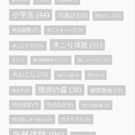
子供
(3)
宿泊体験
(3)
夏休み
(2)
小学生
(44)
川遊び
(13)
明光キッズ
(4)
明光義塾
(7)
木こりキャンプ
(5)
木こり体験
(31)
木こりクラブ
(5)
流しソーメン
(5)
木工
(3)
森の秘密基地づくり
(2)
火おこし
(15)
焚き火
(3)
火起こし器
(2)
熊井の森
(38)
秘密基地
(11)
焼き芋
(4)
竹の工作
(8)
竹の伐採
(7)
竹の水鉄砲
(5)
竹クラフト
(6)
竹の流しそうめん
(5)
自然体験
(96)