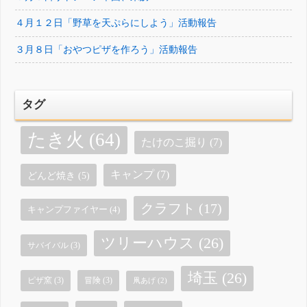
４月１２日「野草を天ぷらにしよう」活動報告
３月８日「おやつピザを作ろう」活動報告
タグ
たき火
(64)
たけのこ掘り
(7)
キャンプ
(7)
どんど焼き
(5)
クラフト
(17)
キャンプファイヤー
(4)
ツリーハウス
(26)
サバイバル
(3)
埼玉
(26)
ピザ窯
(3)
冒険
(3)
凧あげ
(2)