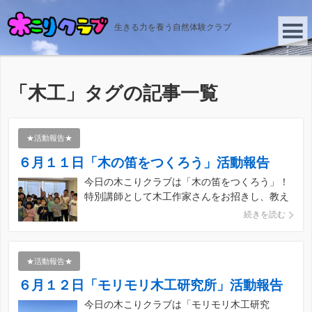
生きる力を養う自然体験クラブ
「
木工
」タグの記事一覧
★活動報告★
６月１１日「木の笛をつくろう」活動報告
今日の木こりクラブは「木の笛をつくろう」！
特別講師として木工作家さんをお招きし、教え
てもらいながら木の笛を作ります。来てもらう
続きを読む
のは3度目なので、だいぶお馴染みの人になっ
てきました笑。 しかし、なんと天気は雨予報！
前回「徳が高いから雨は降らない」と言って
★活動報告★
いたのにこ […]
６月１２日「モリモリ木工研究所」活動報告
今日の木こりクラブは「モリモリ木工研究