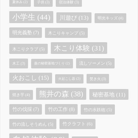
子供
(3)
宿泊体験
(3)
夏休み
(2)
小学生
(44)
川遊び
(13)
明光キッズ
(4)
明光義塾
(7)
木こりキャンプ
(5)
木こり体験
(31)
木こりクラブ
(5)
流しソーメン
(5)
木工
(3)
森の秘密基地づくり
(2)
火おこし
(15)
焚き火
(3)
火起こし器
(2)
熊井の森
(38)
秘密基地
(11)
焼き芋
(4)
竹の工作
(8)
竹の伐採
(7)
竹の水鉄砲
(5)
竹クラフト
(6)
竹の流しそうめん
(5)