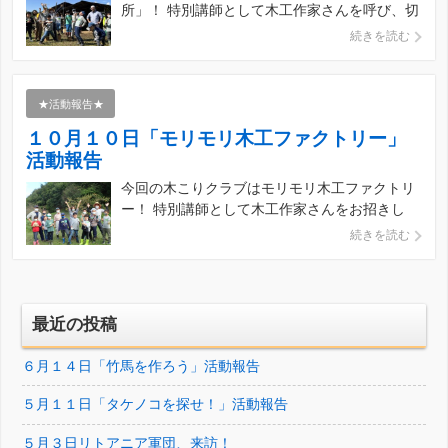
所」！ 特別講師として木工作家さんを呼び、切
り立ての生木や竹を使い、木工を楽しみます。
続きを読む
どんな木工ができるか楽しみです、子どもたち
はちゃんと作れるでしょうか？！ 子どもた
ち、元気に集合です！ 天気予報では不安定な空
★活動報告★
模様でしたが、 […]
１０月１０日「モリモリ木工ファクトリー」
活動報告
今回の木こりクラブはモリモリ木工ファクトリ
ー！ 特別講師として木工作家さんをお招きし
て、 いつもとは一味違った木こりのプログラム
続きを読む
を行ないます！ 一体どんな素敵なものが仕上が
るでしょうか！？ さあ、今日も始まりまし
た！ 楽しみにしてくれている笑顔の子どもたち
^^ みん […]
最近の投稿
６月１４日「竹馬を作ろう」活動報告
５月１１日「タケノコを探せ！」活動報告
５月３日リトアニア軍団、来訪！