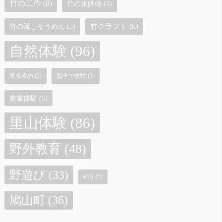
竹の工作
(8)
竹の水鉄砲
(5)
竹クラフト
(6)
竹の流しそうめん
(5)
自然体験
(96)
草木染め
(3)
親子で体験
(3)
農業体験
(5)
里山体験
(86)
野外教育
(48)
野遊び
(33)
釣り
(2)
鳩山町
(36)