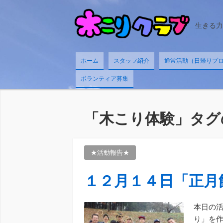
生きる力
ホーム
スタッフ紹介
通常活動（日帰りプログ
ボランティア募集
「
木こり体験
」タグ
★活動報告★
１２月１４日「正月
本日の活
り」を