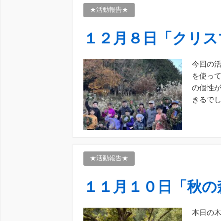
★活動報告★
１２月８日「クリス
今回の活
を使って
の個性が
きるでし
話 […]
★活動報告★
１１月１０日「秋の
本日の木