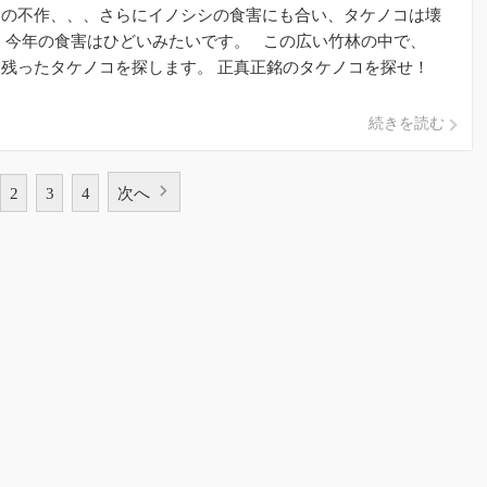
謎の不作、、、さらにイノシシの食害にも合い、タケノコは壊
 今年の食害はひどいみたいです。 この広い竹林の中で、
残ったタケノコを探します。 正真正銘のタケノコを探せ！
bsp […]
続きを読む
2
3
4
次へ