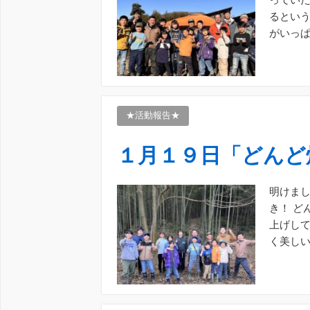
るとい
がいっぱ
縄 […]
★活動報告★
１月１９日「どんど
明けまし
き！ ど
上げして
く美し
集合です！