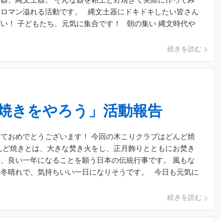
うロマン溢れる活動です。 縄文土器にドキドキしたい皆さん
い！ 子どもたち、元気に集合です！ 朝の集い 縄文時代や
続きを読む
焼きをやろう」活動報告
ておめでとうございます！ 今回の木こりクラブはどんど焼
んど焼きとは、大きな焚き火をし、正月飾りとともにお焚き
、良い一年になることを願う日本の伝統行事です。 風もな
い冬晴れで、気持ちいい一日になりそうです。 今日も元気に
 &nb […]
続きを読む