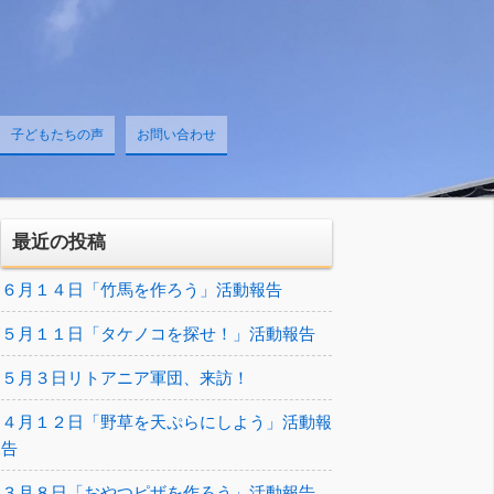
子どもたちの声
お問い合わせ
最近の投稿
６月１４日「竹馬を作ろう」活動報告
５月１１日「タケノコを探せ！」活動報告
５月３日リトアニア軍団、来訪！
４月１２日「野草を天ぷらにしよう」活動報
告
３月８日「おやつピザを作ろう」活動報告