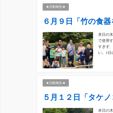
★活動報告★
６月９日「竹の食器
本日の木
で使用す
すぎず
い。1日
★活動報告★
５月１２日「タケノ
本日の木