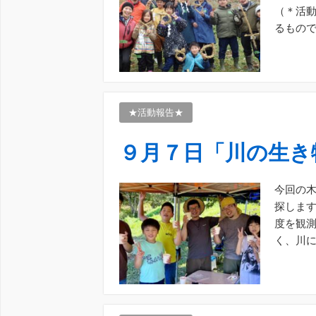
（＊活
るもの
日も元気
★活動報告★
９月７日「川の生き
今回の木
探します
度を観測
く、川
集合です！