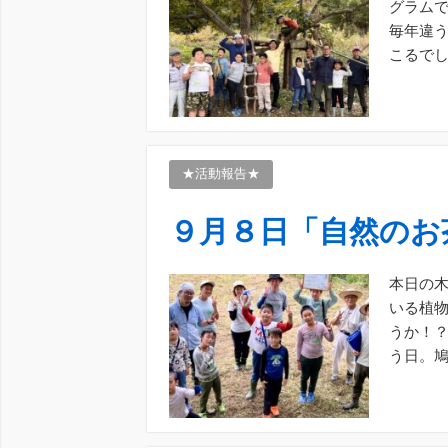
グラムで
毎年違
こるでし
いことを
★活動報告★
９月８日「自然のお
本日の木
いる植物
うか！
う日。鳩
[…]