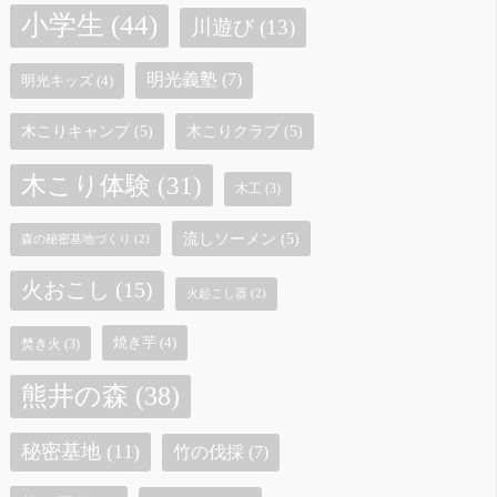
小学生
(44)
川遊び
(13)
明光義塾
(7)
明光キッズ
(4)
木こりキャンプ
(5)
木こりクラブ
(5)
木こり体験
(31)
木工
(3)
流しソーメン
(5)
森の秘密基地づくり
(2)
火おこし
(15)
火起こし器
(2)
焼き芋
(4)
焚き火
(3)
熊井の森
(38)
秘密基地
(11)
竹の伐採
(7)