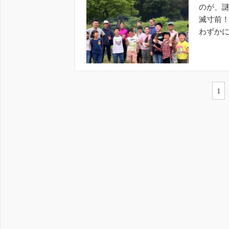
のが、
滅寸前！
わずかに
です。 &n
1
投
稿
の
ペ
ー
ジ