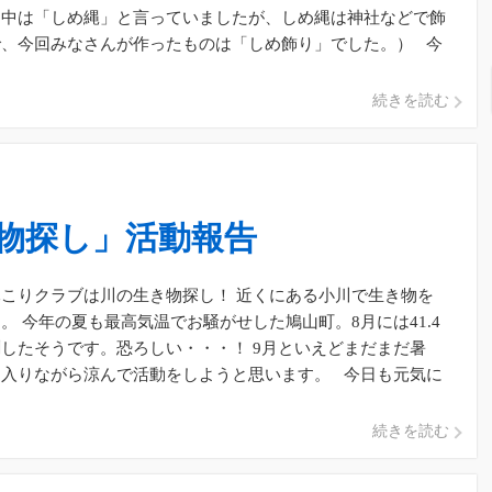
動中は「しめ縄」と言っていましたが、しめ縄は神社などで飾
で、今回みなさんが作ったものは「しめ飾り」でした。） 今
に集合！ し […]
続きを読む
物探し」活動報告
こりクラブは川の生き物探し！ 近くにある小川で生き物を
。 今年の夏も最高気温でお騒がせした鳩山町。8月には41.4
したそうです。恐ろしい・・・！ 9月といえどまだまだ暑
に入りながら涼んで活動をしようと思います。 今日も元気に
 […]
続きを読む