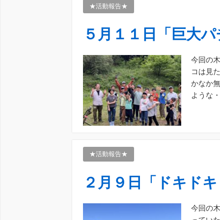
★活動報告★
５月１１日「巨大パ
今回の木
コは見
かなか無
ような・
せて作ろ
★活動報告★
２月９日「ドキドキ
今回の木
っていた