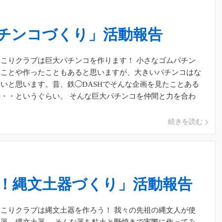
チンコづくり」活動報告
こりクラブは巨大パチンコを作ります！ 小さなゴムパチン
たことや作ったこともあると思いますが、大きいパチンコはな
いと思います。昔、鉄◯DASHでそんな企画を見たことある
・・というぐらい。 そんな巨大パチンコを仲間と力を合わ
うと思います！ &nb […]
続きを読む
！縄文土器づくり」活動報告
こりクラブは縄文土器を作ろう！ 我々の先祖の縄文人が使
器、縄文土器。 そんな器を粘土と野焼きで実際に作ってみ